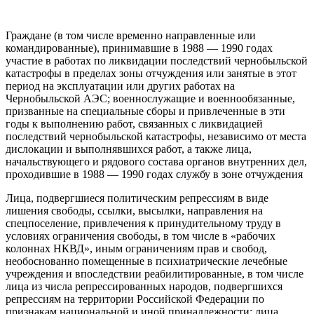
Граждане (в том числе временно направленные или
командированные), принимавшие в 1988 — 1990 годах
участие в работах по ликвидации последствий чернобыльской
катастрофы в пределах зоны отчуждения или занятые в этот
период на эксплуатации или других работах на
Чернобыльской АЭС; военнослужащие и военнообязанные,
призванные на специальные сборы и привлеченные в эти
годы к выполнению работ, связанных с ликвидацией
последствий чернобыльской катастрофы, независимо от места
дислокации и выполнявшихся работ, а также лица,
начальствующего и рядового состава органов внутренних дел,
проходившие в 1988 — 1990 годах службу в зоне отчуждения
Лица, подвергшиеся политическим репрессиям в виде
лишения свободы, ссылки, высылки, направления на
спецпоселение, привлечения к принудительному труду в
условиях ограничения свободы, в том числе в «рабочих
колоннах НКВД», иным ограничениям прав и свобод,
необоснованно помещенные в психиатрические лечебные
учреждения и впоследствии реабилитированные, в том числе
лица из числа репрессированных народов, подвергшихся
репрессиям на территории Российской Федерации по
признакам национальной и иной принадлежности; лица,