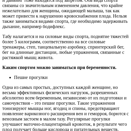
и дайвинг тоже находятся под запретом. Оба вида спорта
связаны со значительным изменением давления, что крайне
нежелательно для женщины, ожидающей малыша, так как
может привести к нарушению кровоснабжения плода. Нельзя
также заниматься видами спорта, где необходимо задерживать
дыхание, например бодифлекс.
Табу налагается и на силовые виды спорта, поднятие тяжестей
более 5 килограмм, соответственно на все силовые
тренажеры, степ, танцевальную аэробику, спринтерский бег,
бег на длинные дистанции, любые упражнения, связанные с
растяжкой мышц живота.
Каким спортом можно заниматься при беременности.
Пешие прогулки
Одна из самых простых, доступных каждой женщине, но
весьма эффективных физических нагрузок, разрешенных
абсолютно всем беременным, независимо от их подготовки и
самочувствия – это пешие прогулки. Такие упражнения
тонизируют мышцы ног, ягодиц и спины, предотвращают
появление варикозного расширения вен и геморроя, борются с
венозным застоем в малом тазу. Регулярные прогулки
улучшают маточно-плацентарный кровоток, в результате чего
плод получает больше кислорода и питательных веществ.