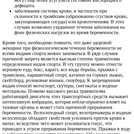
могут еще более усугубить состояние кислородного
дефицита.
заболевания системы крови, в частности при
склонности к тромбозам (образованию сгустков крови,
закупоривающих сосуды) или кровотечениям. В этих
случаях возможно ухудшение течения заболевания на
фоне физических нагрузок во время беременности.
Кроме того, необходимо помнить, что даже здоровой
женщине при физиологическом течении беременности не
всеми видами спорта можно заниматься. В ряде случаев
причиной запрета является высокая степень травматизма
определенных видов спорта. В эту группу можно отнести
верховую езду, бокс, каратэ, все виды борьбы, прыжки с
трамплина, парашютный спорт, катание на горных лыжах,
скейтборд, роликовые коньки, сноуборд. К запрещенным
видам относят мотоспорт, скутеры, снегокаты и водные
мотоциклы. Помимо высокого риска травматизма
работающий двигатель этих транспортных средств вызывает
интенсивную вибрацию, которая неблагоприятно влияет на
тазовые органы и может стать причиной прерывания
беременности. Велосипедный спорт, велотренажеры и водные
велосипеды обладают свойством усиливать приток крови к
матке, вследствие чего может усиливаться тонус, что
приводит к угрозе прерывания беременности. Прыжки в воду