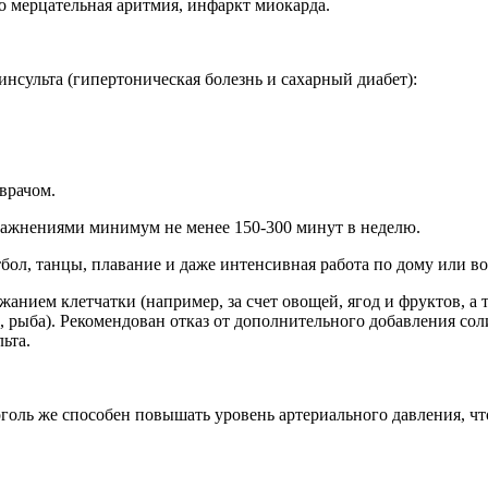
о мерцательная аритмия, инфаркт миокарда.
нсульта (гипертоническая болезнь и сахарный диабет):
врачом.
ражнениями минимум не менее 150‑300 минут в неделю.
етбол, танцы, плавание и даже интенсивная работа по дому или во
жанием клетчатки (например, за счет овощей, ягод и фруктов, 
 рыба). Рекомендован отказ от дополнительного добавления сол
ьта.
коголь же способен повышать уровень артериального давления, ч