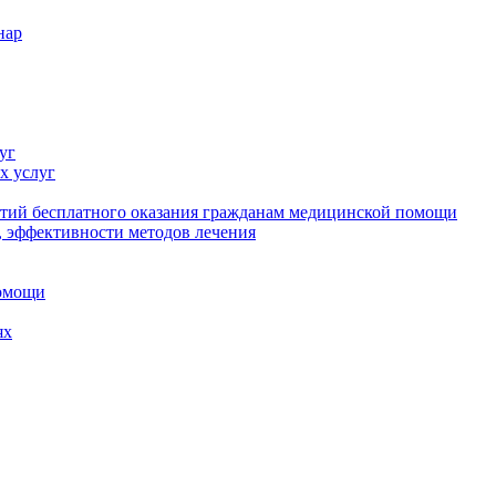
нар
уг
х услуг
нтий бесплатного оказания гражданам медицинской помощи
 эффективности методов лечения
помощи
ях