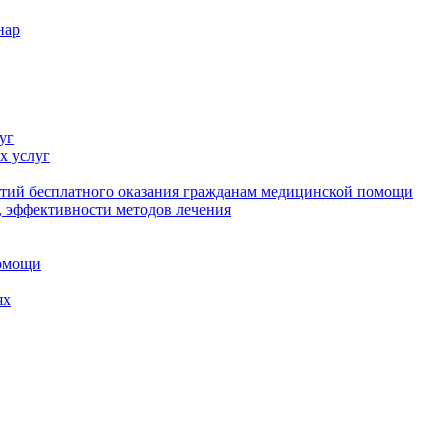
нар
уг
х услуг
нтий бесплатного оказания гражданам медицинской помощи
 эффективности методов лечения
помощи
ях