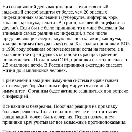
На сегодняшний день вакцинация — единственный
надёжный способ защиты от более, чем 20 опасных
инфекционных заболеваний (туберкулез, дифтерия, корь,
коклюш, краснуха, гепатит В, грипп, клещевой энцефалит и
другие). Если бы не было прививок, то в мире бушевали бы
эпидемии самых различных инфекций, в том числе
представляющие смертельную опасность, такие, как
чума,
холера, черная
(
натуральная) оспа. Благодаря прививкам ВОЗ
в 1980 году объявила об исчезновении оспы на планете, а в
большинстве стран удалось остановить распространение
полиомиелита. По данным ООН, прививки ежегодно спасают
2,5 миллиона детей. В России прививки ежегодно спасают
жизни до 3 миллионов человек.
При введении вакцины иммунная система вырабатывает
антитела для борьбы с ним и формируется активный
иммунитет. Организм будет активно защищаться при встрече
с инфекцией.
Все вакцины безвредны. Побочная реакция на прививку —
большая редкость. Только в одном случае из сотни тысяч
вакцинаций может быть аллергия. Перед назначением
прививки врач учитывает все возможные противопоказания.